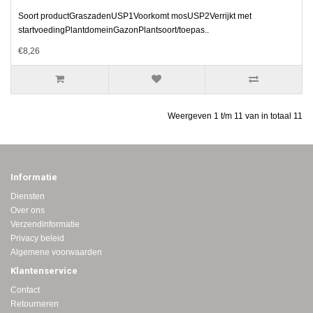
Soort productGraszadenUSP1Voorkomt mosUSP2Verrijkt met
startvoedingPlantdomeinGazonPlantsoort/toepas..
€8,26
Weergeven 1 t/m 11 van in totaal 11
Informatie
Diensten
Over ons
Verzendinformatie
Privacy beleid
Algemene voorwaarden
Klantenservice
Contact
Retourneren